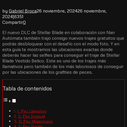
by
Gabriel Broca
26 noviembre, 2024
26 noviembre,
2024
1
6351
Compartir
0
El nuevo DLC de Stellar Blade en colaboración con Nier
Autómata también trajo consigo nuevos trajes gratuitos que
podrás desbloquear con el desafío con el modo foto. Y en
esta guía te mostramos las ubicaciones exactas donde
deberás hacer las selfies para conseguir el traje de Stellar
Blade Vestido Belico. Este es uno de los trajes más
llamativos pero también de los más laboriosos de conseguir
por las ubicaciones de los grafities de peces.
Tabla de contenidos
1: Pez Llamativo
2: Pez Inusual
3: Pez Majestuoso
4: Pez Bonito